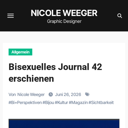
Zum
NICOLE WEEGER
Inhalt
springen
Graphic Designer
Allgemein
Bisexuelles Journal 42
erschienen
Von
Nicole Weeger
Juni 26, 2026
#
Bi+Perspektiven
#
Bijou
#
Kultur
#
Magazin
#
Sichtbarkeit