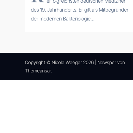
erfolgreichsten deutschen Mediziner
des 19. Jahrhunderts. Er gilt als Mitbegründer
der modernen Bakteriologie…
Copyright © Nicole Weeger 2026
|
Newsper
von
Themeansar
.